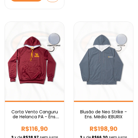
Corta Vento Canguru
Blusão de Neo Strike -
de Helanca PA - Ens.
Ens. Médio IEBURIX
Fundamental IEBURIX
R$116,90
R$198,90
3
x de
R$38,97
sem juros
3
x de
R$66,30
sem juros