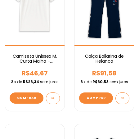
Camiseta Unissex M.
Calça Bailarina de
Curta Malha -
Helanca
Fundamental
R$46,67
R$91,58
2
x de
R$23,34
sem juros
3
x de
R$30,53
sem juros
COMPRAR
COMPRAR