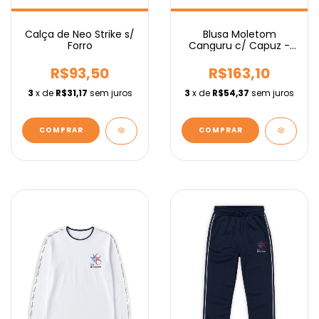
Calça de Neo Strike s/
Blusa Moletom
Forro
Canguru c/ Capuz -
Fundamental
R$93,50
R$163,10
3
x de
R$31,17
sem juros
3
x de
R$54,37
sem juros
COMPRAR
COMPRAR