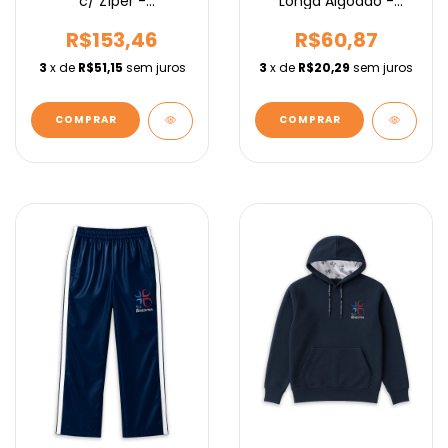
Longa Algodão -
c/ Zíper -
Fundamental
Fundamental
R$60,87
R$153,46
3
x de
R$20,29
sem juros
3
x de
R$51,15
sem juros
COMPRAR
COMPRAR