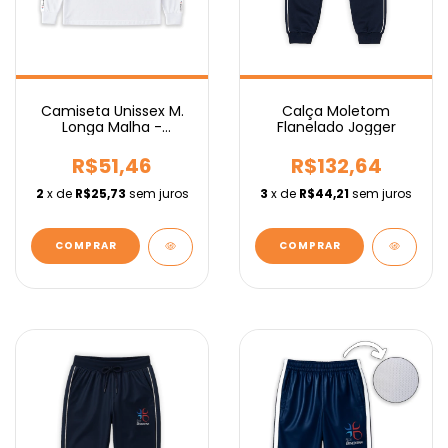
Camiseta Unissex M.
Calça Moletom
Longa Malha -
Flanelado Jogger
Fundamental
R$51,46
R$132,64
2
x de
R$25,73
sem juros
3
x de
R$44,21
sem juros
COMPRAR
COMPRAR