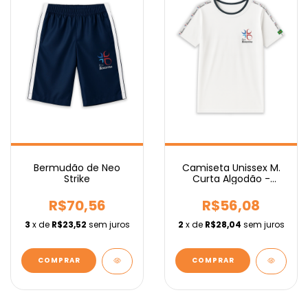
Camiseta Unissex M.
Bermudão de Neo
Curta Algodão -
Strike
Fundamental
R$56,08
R$70,56
2
x de
R$28,04
sem juros
3
x de
R$23,52
sem juros
COMPRAR
COMPRAR