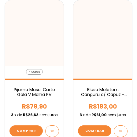
4 cores
Pijama Masc. Curto
Blusa Moletom
Gola V Malha PV
Canguru c/ Capuz -
Ens. Médio IEBURIX
R$79,90
R$183,00
3
x de
R$26,63
sem juros
3
x de
R$61,00
sem juros
COMPRAR
COMPRAR