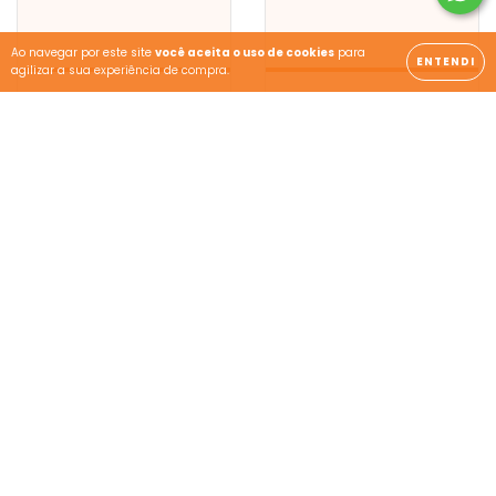
Ao navegar por este site
você aceita o uso de cookies
para
ENTENDI
agilizar a sua experiência de compra.
Calça Helanca PA
Calça Bailarina - Ens.
Flanelada - Ens. Médio
Médio IEBURIX
IEBURIX
R$125,80
R$113,10
3
x de
R$41,93
sem juros
3
x de
R$37,70
sem juros
COMPRAR
COMPRAR