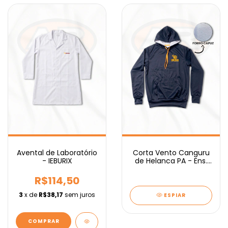
Avental de Laboratório
Corta Vento Canguru
- IEBURIX
de Helanca PA - Ens.
Médio IEBURIX
R$114,50
3
x de
R$38,17
sem juros
ESPIAR
COMPRAR