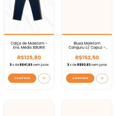
Calça de Moletom -
Blusa Moletom
Ens. Médio IEBURIX
Canguru c/ Capuz -
Ens. Fundamental
IEBURIX
R$125,80
R$152,50
3
x de
R$41,93
sem juros
3
x de
R$50,83
sem juros
COMPRAR
COMPRAR