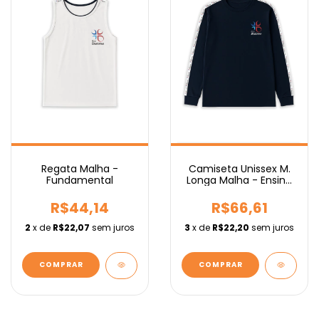
Regata Malha -
Camiseta Unissex M.
Fundamental
Longa Malha - Ensino
Médio
R$44,14
R$66,61
2
x de
R$22,07
sem juros
3
x de
R$22,20
sem juros
COMPRAR
COMPRAR