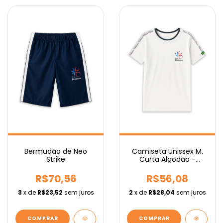
Camiseta Unissex M.
Bermudão de Neo
Curta Algodão -
Strike
Fundamental
R$56,08
R$70,56
2
x de
R$28,04
sem juros
3
x de
R$23,52
sem juros
COMPRAR
COMPRAR