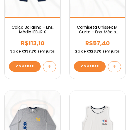
Calça Bailarina - Ens.
Camiseta Unissex M.
Médio IEBURIX
Curta - Ens. Médio
IEBURIX
R$113,10
R$57,40
3
x de
R$37,70
sem juros
2
x de
R$28,70
sem juros
COMPRAR
COMPRAR