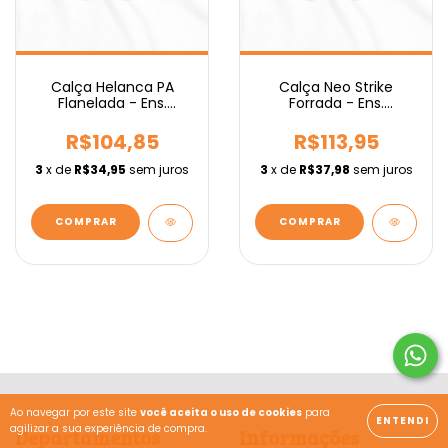
Calça Helanca PA
Calça Neo Strike
Flanelada - Ens.
Forrada - Ens.
Fundamental IEBURIX
Fundamental IEBURIX
R$104,85
R$113,95
3
x de
R$34,95
sem juros
3
x de
R$37,98
sem juros
COMPRAR
COMPRAR
Ao navegar por este site
você aceita o uso de cookies
para
ENTENDI
agilizar a sua experiência de compra.
Departamentos
Informações