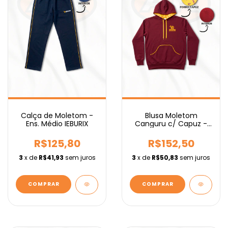
Calça de Moletom -
Blusa Moletom
Ens. Médio IEBURIX
Canguru c/ Capuz -
Ens. Fundamental
IEBURIX
R$125,80
R$152,50
3
x de
R$41,93
sem juros
3
x de
R$50,83
sem juros
COMPRAR
COMPRAR