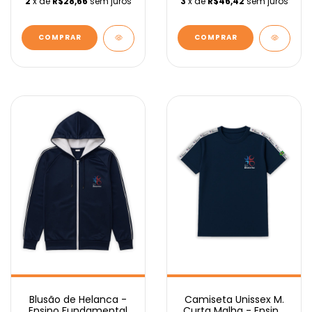
2
x de
R$28,66
sem juros
3
x de
R$46,42
sem juros
COMPRAR
COMPRAR
Blusão de Helanca -
Camiseta Unissex M.
Ensino Fundamental
Curta Malha - Ensino