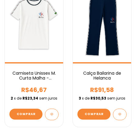
Camiseta Unissex M.
Calça Bailarina de
Curta Malha -
Helanca
Fundamental
R$46,67
R$91,58
2
x de
R$23,34
sem juros
3
x de
R$30,53
sem juros
COMPRAR
COMPRAR