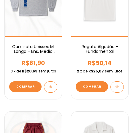
Regata Algodão -
Camiseta Unissex M.
Fundamental
Longa - Ens. Médio
IEBURIX
R$50,14
R$61,90
2
x de
R$25,07
sem juros
3
x de
R$20,63
sem juros
COMPRAR
COMPRAR