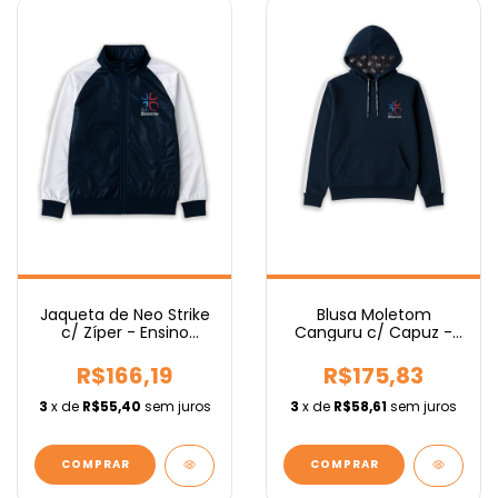
Jaqueta de Neo Strike
Blusa Moletom
c/ Zíper - Ensino
Canguru c/ Capuz -
Médio
Ensino Médio
R$166,19
R$175,83
3
x de
R$55,40
sem juros
3
x de
R$58,61
sem juros
COMPRAR
COMPRAR