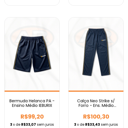
Bermuda Helanca PA -
Calça Neo Strike s/
Ensino Médio IEBURIX
Forro - Ens. Médio
IEBURIX
R$99,20
R$100,30
3
x de
R$33,07
sem juros
3
x de
R$33,43
sem juros