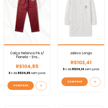
Calça Helanca PA s/
Jaleco Longo
Flanela - Ens.
Fundamental IEBURIX
R$102,41
R$104,85
3
x de
R$34,14
sem juros
3
x de
R$34,95
sem juros
COMPRAR
COMPRAR