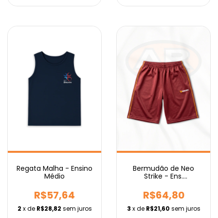
Regata Malha - Ensino
Bermudão de Neo
Médio
Strike - Ens.
Fundamental IEBURIX
R$57,64
R$64,80
2
x de
R$28,82
sem juros
3
x de
R$21,60
sem juros