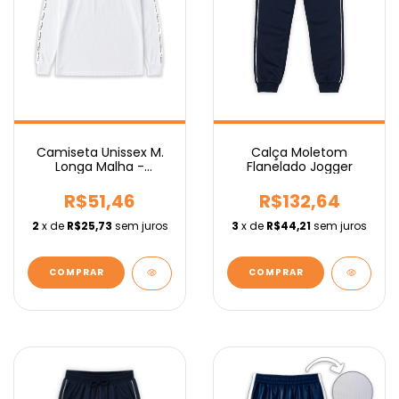
Camiseta Unissex M.
Calça Moletom
Longa Malha -
Flanelado Jogger
Fundamental
R$51,46
R$132,64
2
x de
R$25,73
sem juros
3
x de
R$44,21
sem juros
COMPRAR
COMPRAR