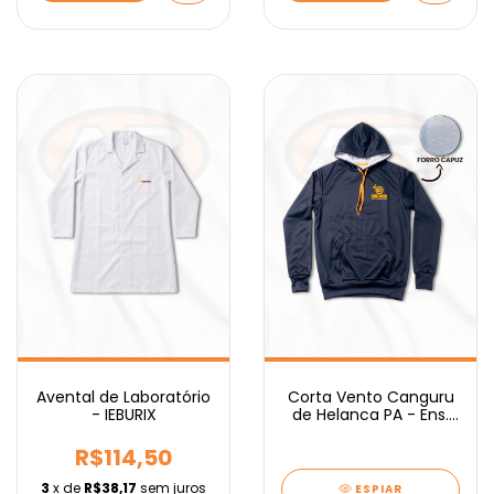
Avental de Laboratório
Corta Vento Canguru
- IEBURIX
de Helanca PA - Ens.
Médio IEBURIX
R$114,50
3
x de
R$38,17
sem juros
ESPIAR