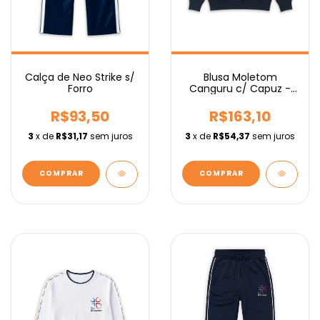
Calça de Neo Strike s/
Blusa Moletom
Forro
Canguru c/ Capuz -
Fundamental
R$93,50
R$163,10
3
x de
R$31,17
sem juros
3
x de
R$54,37
sem juros
COMPRAR
COMPRAR