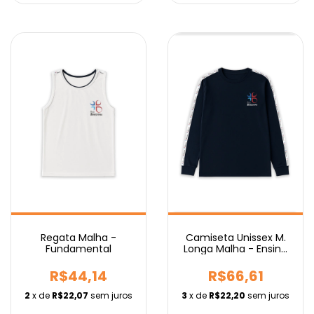
Regata Malha -
Camiseta Unissex M.
Fundamental
Longa Malha - Ensino
Médio
R$44,14
R$66,61
2
x de
R$22,07
sem juros
3
x de
R$22,20
sem juros