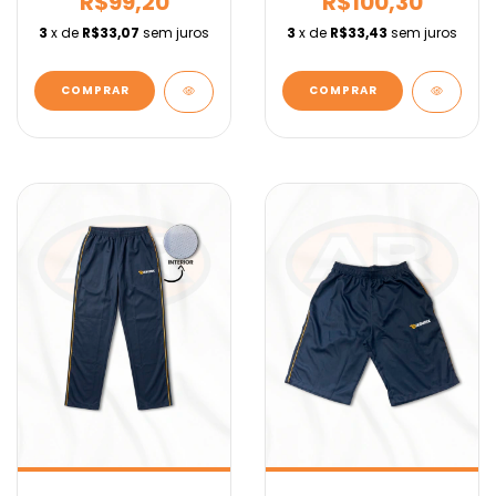
R$99,20
R$100,30
3
x de
R$33,07
sem juros
3
x de
R$33,43
sem juros
COMPRAR
COMPRAR