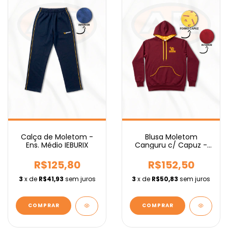
Calça de Moletom -
Blusa Moletom
Ens. Médio IEBURIX
Canguru c/ Capuz -
Ens. Fundamental
IEBURIX
R$125,80
R$152,50
3
x de
R$41,93
sem juros
3
x de
R$50,83
sem juros
COMPRAR
COMPRAR