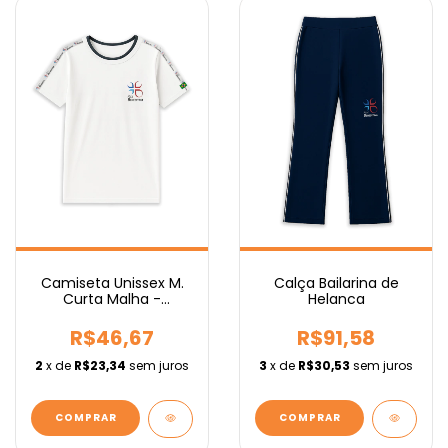
Camiseta Unissex M.
Calça Bailarina de
Curta Malha -
Helanca
Fundamental
R$46,67
R$91,58
2
x de
R$23,34
sem juros
3
x de
R$30,53
sem juros
COMPRAR
COMPRAR