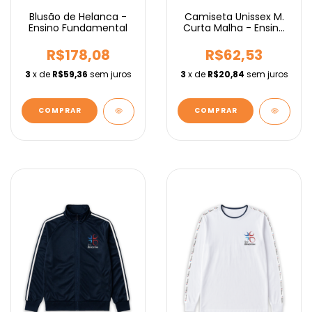
Blusão de Helanca -
Camiseta Unissex M.
Ensino Fundamental
Curta Malha - Ensino
Médio
R$178,08
R$62,53
3
x de
R$59,36
sem juros
3
x de
R$20,84
sem juros
COMPRAR
COMPRAR