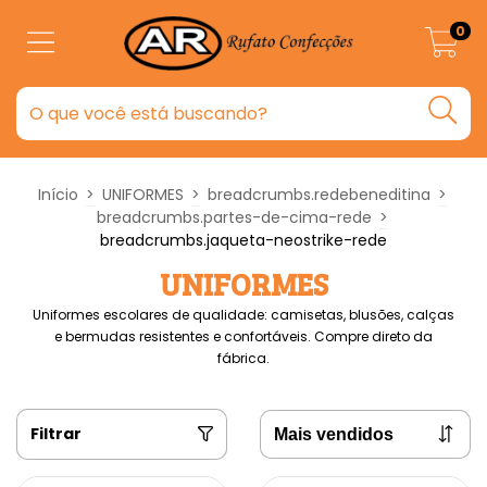
0
Início
>
UNIFORMES
>
breadcrumbs.redebeneditina
>
breadcrumbs.partes-de-cima-rede
>
breadcrumbs.jaqueta-neostrike-rede
UNIFORMES
Uniformes escolares de qualidade: camisetas, blusões, calças
e bermudas resistentes e confortáveis. Compre direto da
fábrica.
Filtrar