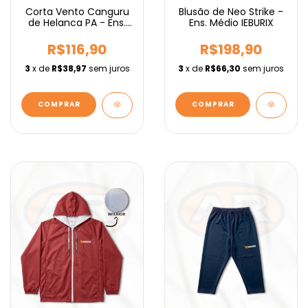
Corta Vento Canguru
Blusão de Neo Strike -
de Helanca PA - Ens.
Ens. Médio IEBURIX
Fundamental IEBURIX
R$116,90
R$198,90
3
x de
R$38,97
sem juros
3
x de
R$66,30
sem juros
COMPRAR
COMPRAR