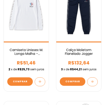
Camiseta Unissex M.
Calça Moletom
Longa Malha -
Flanelado Jogger
Fundamental
R$51,46
R$132,64
2
x de
R$25,73
sem juros
3
x de
R$44,21
sem juros
COMPRAR
COMPRAR