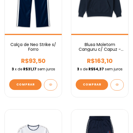
Calça de Neo Strike s/
Blusa Moletom
Forro
Canguru c/ Capuz -
Fundamental
R$93,50
R$163,10
3
x de
R$31,17
sem juros
3
x de
R$54,37
sem juros
COMPRAR
COMPRAR