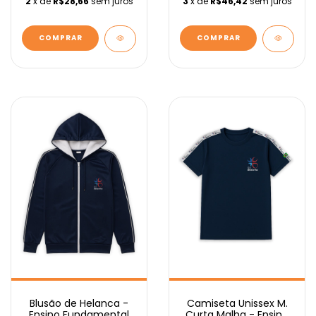
2
x de
R$28,66
sem juros
3
x de
R$46,42
sem juros
COMPRAR
COMPRAR
Blusão de Helanca -
Camiseta Unissex M.
Ensino Fundamental
Curta Malha - Ensino