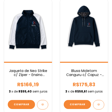
Jaqueta de Neo Strike
Blusa Moletom
c/ Zíper - Ensino
Canguru c/ Capuz -
Médio
Ensino Médio
R$166,19
R$175,83
3
x de
R$55,40
sem juros
3
x de
R$58,61
sem juros
COMPRAR
COMPRAR