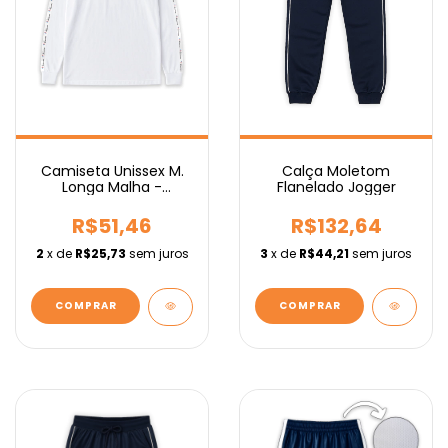
Camiseta Unissex M.
Calça Moletom
Longa Malha -
Flanelado Jogger
Fundamental
R$51,46
R$132,64
2
x de
R$25,73
sem juros
3
x de
R$44,21
sem juros
COMPRAR
COMPRAR