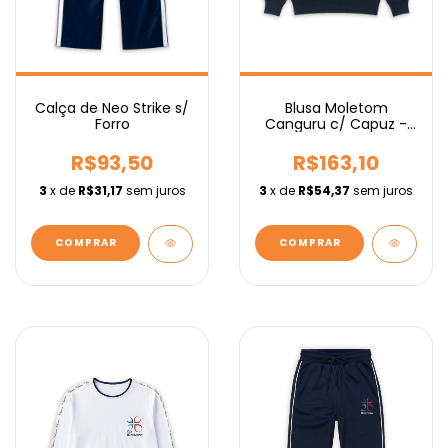
Calça de Neo Strike s/
Blusa Moletom
Forro
Canguru c/ Capuz -
Fundamental
R$93,50
R$163,10
3
x de
R$31,17
sem juros
3
x de
R$54,37
sem juros
COMPRAR
COMPRAR