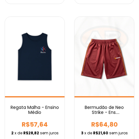
Regata Malha - Ensino
Bermudão de Neo
Médio
Strike - Ens.
Fundamental IEBURIX
R$57,64
R$64,80
2
x de
R$28,82
sem juros
3
x de
R$21,60
sem juros