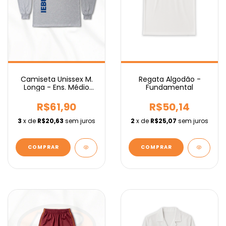
Regata Algodão -
Camiseta Unissex M.
Fundamental
Longa - Ens. Médio
IEBURIX
R$50,14
R$61,90
2
x de
R$25,07
sem juros
3
x de
R$20,63
sem juros
COMPRAR
COMPRAR