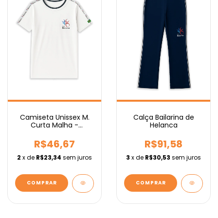
Camiseta Unissex M.
Calça Bailarina de
Curta Malha -
Helanca
Fundamental
R$46,67
R$91,58
2
x de
R$23,34
sem juros
3
x de
R$30,53
sem juros
COMPRAR
COMPRAR