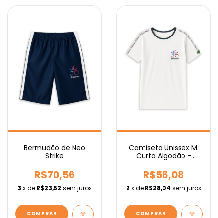
Camiseta Unissex M.
Bermudão de Neo
Curta Algodão -
Strike
Fundamental
R$56,08
R$70,56
2
x de
R$28,04
sem juros
3
x de
R$23,52
sem juros
COMPRAR
COMPRAR