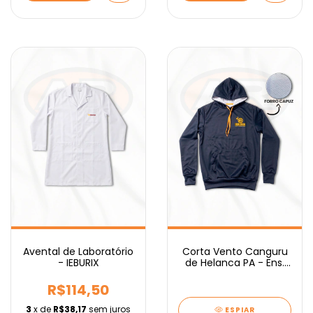
Avental de Laboratório
Corta Vento Canguru
- IEBURIX
de Helanca PA - Ens.
Médio IEBURIX
R$114,50
3
x de
R$38,17
sem juros
ESPIAR