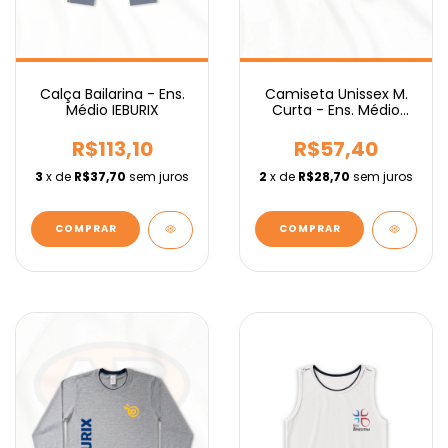
Calça Bailarina - Ens.
Camiseta Unissex M.
Médio IEBURIX
Curta - Ens. Médio
IEBURIX
R$113,10
R$57,40
3
x de
R$37,70
sem juros
2
x de
R$28,70
sem juros
COMPRAR
COMPRAR