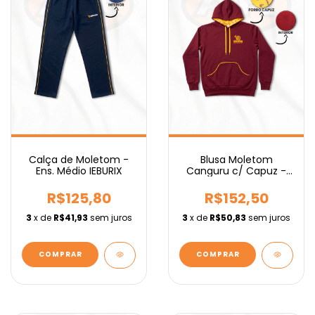
Calça de Moletom -
Blusa Moletom
Ens. Médio IEBURIX
Canguru c/ Capuz -
Ens. Fundamental
IEBURIX
R$125,80
R$152,50
3
x de
R$41,93
sem juros
3
x de
R$50,83
sem juros
COMPRAR
COMPRAR