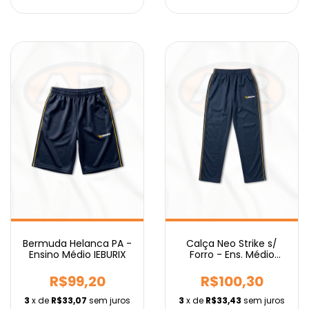
Bermuda Helanca PA -
Calça Neo Strike s/
Ensino Médio IEBURIX
Forro - Ens. Médio
IEBURIX
R$99,20
R$100,30
3
x de
R$33,07
sem juros
3
x de
R$33,43
sem juros