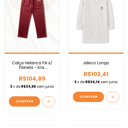
Calça Helanca PA s/
Jaleco Longo
Flanela - Ens.
Fundamental IEBURIX
R$102,41
R$104,85
3
x de
R$34,14
sem juros
3
x de
R$34,95
sem juros
COMPRAR
COMPRAR