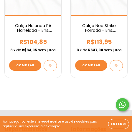
Calça Helanca PA
Calça Neo Strike
Flanelada - Ens.
Forrada - Ens.
Fundamental IEBURIX
Fundamental IEBURIX
R$104,85
R$113,95
3
x de
R$34,95
sem juros
3
x de
R$37,98
sem juros
COMPRAR
COMPRAR
Ao navegar por este site
você aceita o uso de cookies
para
ENTENDI
agilizar a sua experiência de compra.
Departamentos
Informações