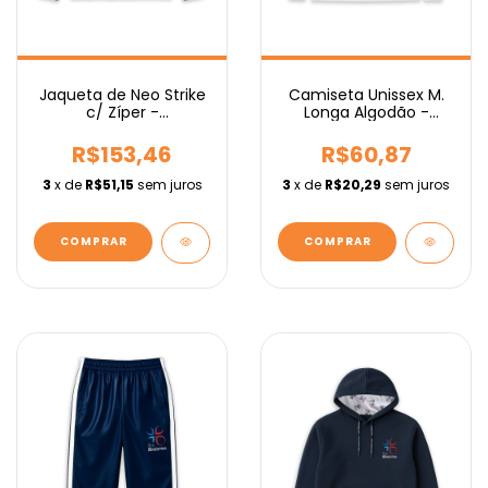
Camiseta Unissex M.
Jaqueta de Neo Strike
Longa Algodão -
c/ Zíper -
Fundamental
Fundamental
R$60,87
R$153,46
3
x de
R$20,29
sem juros
3
x de
R$51,15
sem juros
COMPRAR
COMPRAR