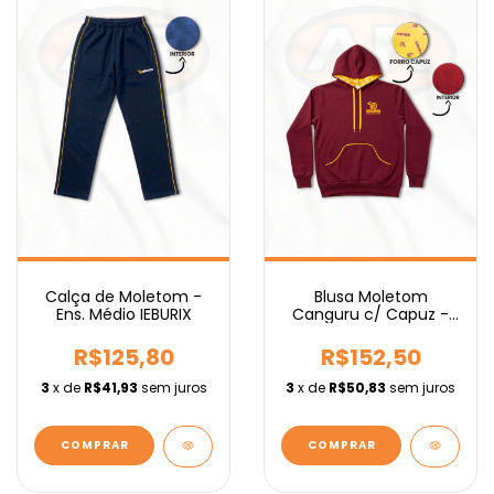
Calça de Moletom -
Blusa Moletom
Ens. Médio IEBURIX
Canguru c/ Capuz -
Ens. Fundamental
IEBURIX
R$125,80
R$152,50
3
x de
R$41,93
sem juros
3
x de
R$50,83
sem juros
COMPRAR
COMPRAR