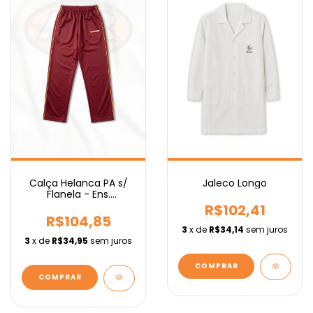
Calça Helanca PA s/
Jaleco Longo
Flanela - Ens.
Fundamental IEBURIX
R$102,41
R$104,85
3
x de
R$34,14
sem juros
3
x de
R$34,95
sem juros
COMPRAR
COMPRAR