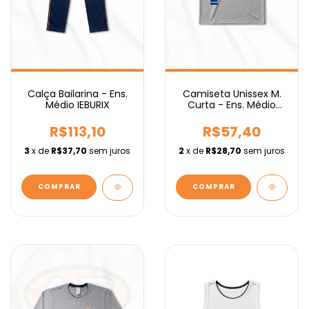
Calça Bailarina - Ens.
Camiseta Unissex M.
Médio IEBURIX
Curta - Ens. Médio
IEBURIX
R$113,10
R$57,40
3
x de
R$37,70
sem juros
2
x de
R$28,70
sem juros
COMPRAR
COMPRAR