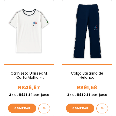
Camiseta Unissex M.
Calça Bailarina de
Curta Malha -
Helanca
Fundamental
R$46,67
R$91,58
2
x de
R$23,34
sem juros
3
x de
R$30,53
sem juros
COMPRAR
COMPRAR