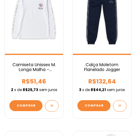
Camiseta Unissex M.
Calça Moletom
Longa Malha -
Flanelado Jogger
Fundamental
R$51,46
R$132,64
2
x de
R$25,73
sem juros
3
x de
R$44,21
sem juros
COMPRAR
COMPRAR