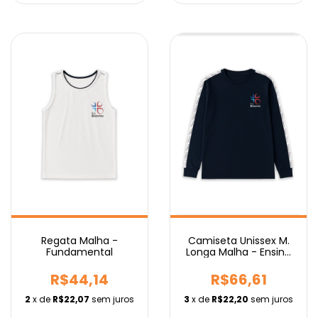
Regata Malha -
Camiseta Unissex M.
Fundamental
Longa Malha - Ensino
Médio
R$44,14
R$66,61
2
x de
R$22,07
sem juros
3
x de
R$22,20
sem juros