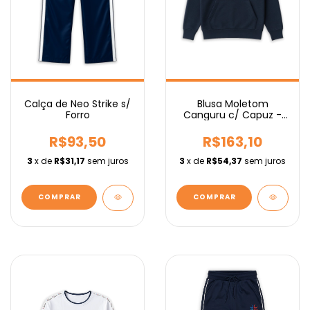
Calça de Neo Strike s/
Blusa Moletom
Forro
Canguru c/ Capuz -
Fundamental
R$93,50
R$163,10
3
x de
R$31,17
sem juros
3
x de
R$54,37
sem juros
COMPRAR
COMPRAR