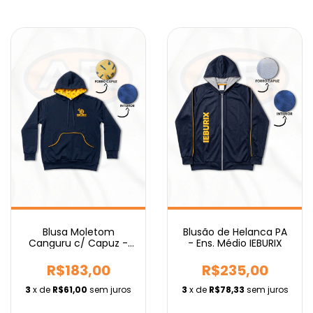
Blusa Moletom
Blusão de Helanca PA
Canguru c/ Capuz -
- Ens. Médio IEBURIX
Ens. Médio IEBURIX
R$183,00
R$235,00
3
x de
R$61,00
sem juros
3
x de
R$78,33
sem juros