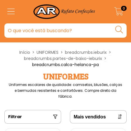
0
Início
>
UNIFORMES
>
breadcrumbs.ieburix
>
breadcrumbs.partes-de-baixo-ieburix
>
breadcrumbs.calca-helanca-pa
UNIFORMES
Uniformes escolares de qualidade: camisetas, blusões, calças
e bermudas resistentes e confortáveis. Compre direto da
fábrica.
Filtrar