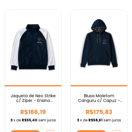
Jaqueta de Neo Strike
Blusa Moletom
c/ Zíper - Ensino
Canguru c/ Capuz -
Médio
Ensino Médio
R$166,19
R$175,83
3
x de
R$55,40
sem juros
3
x de
R$58,61
sem juros