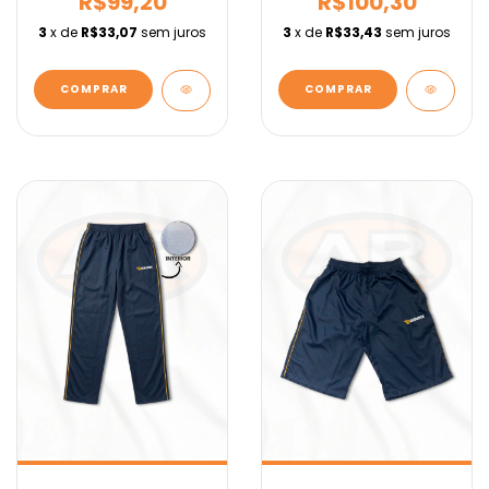
R$99,20
R$100,30
3
x de
R$33,07
sem juros
3
x de
R$33,43
sem juros
COMPRAR
COMPRAR