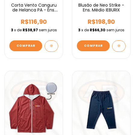
Corta Vento Canguru
Blusão de Neo Strike -
de Helanca PA - Ens.
Ens. Médio IEBURIX
Fundamental IEBURIX
R$116,90
R$198,90
3
x de
R$38,97
sem juros
3
x de
R$66,30
sem juros
COMPRAR
COMPRAR