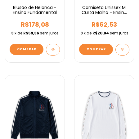
Blusão de Helanca -
Camiseta Unissex M.
Ensino Fundamental
Curta Malha - Ensino
Médio
R$178,08
R$62,53
3
x de
R$59,36
sem juros
3
x de
R$20,84
sem juros
COMPRAR
COMPRAR