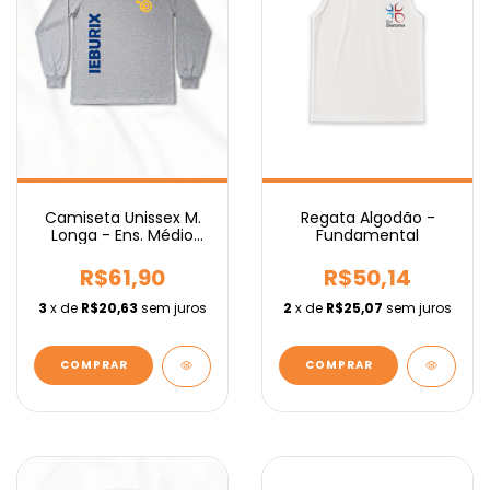
Regata Algodão -
Camiseta Unissex M.
Fundamental
Longa - Ens. Médio
IEBURIX
R$50,14
R$61,90
2
x de
R$25,07
sem juros
3
x de
R$20,63
sem juros
COMPRAR
COMPRAR