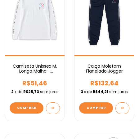
Camiseta Unissex M.
Calça Moletom
Longa Malha -
Flanelado Jogger
Fundamental
R$51,46
R$132,64
2
x de
R$25,73
sem juros
3
x de
R$44,21
sem juros
COMPRAR
COMPRAR