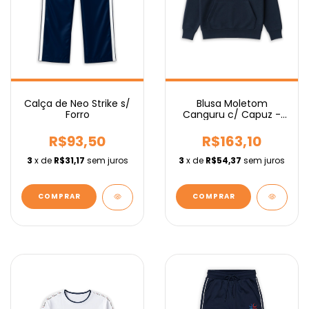
Calça de Neo Strike s/
Blusa Moletom
Forro
Canguru c/ Capuz -
Fundamental
R$93,50
R$163,10
3
x de
R$31,17
sem juros
3
x de
R$54,37
sem juros
COMPRAR
COMPRAR