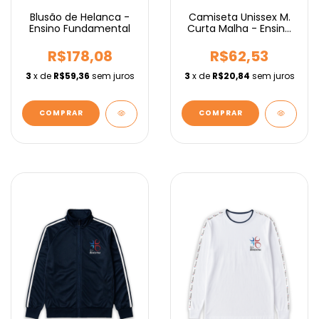
Blusão de Helanca -
Camiseta Unissex M.
Ensino Fundamental
Curta Malha - Ensino
Médio
R$178,08
R$62,53
3
x de
R$59,36
sem juros
3
x de
R$20,84
sem juros
COMPRAR
COMPRAR