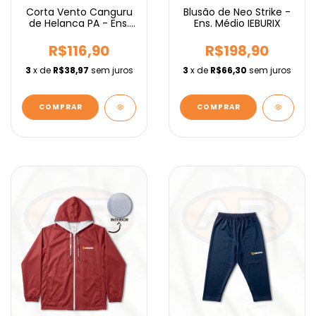
Corta Vento Canguru
Blusão de Neo Strike -
de Helanca PA - Ens.
Ens. Médio IEBURIX
Fundamental IEBURIX
R$116,90
R$198,90
3
x de
R$38,97
sem juros
3
x de
R$66,30
sem juros
COMPRAR
COMPRAR