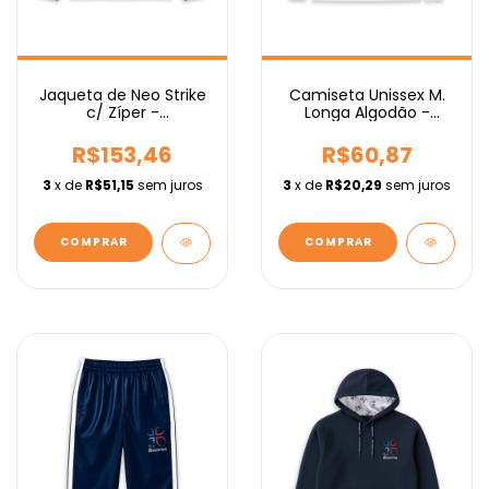
Camiseta Unissex M.
Jaqueta de Neo Strike
Longa Algodão -
c/ Zíper -
Fundamental
Fundamental
R$60,87
R$153,46
3
x de
R$20,29
sem juros
3
x de
R$51,15
sem juros
COMPRAR
COMPRAR