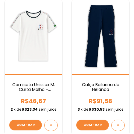
Camiseta Unissex M.
Calça Bailarina de
Curta Malha -
Helanca
Fundamental
R$46,67
R$91,58
2
x de
R$23,34
sem juros
3
x de
R$30,53
sem juros
COMPRAR
COMPRAR