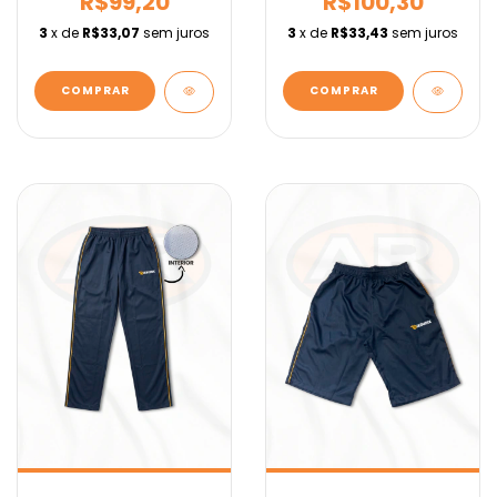
R$99,20
R$100,30
3
x de
R$33,07
sem juros
3
x de
R$33,43
sem juros
COMPRAR
COMPRAR