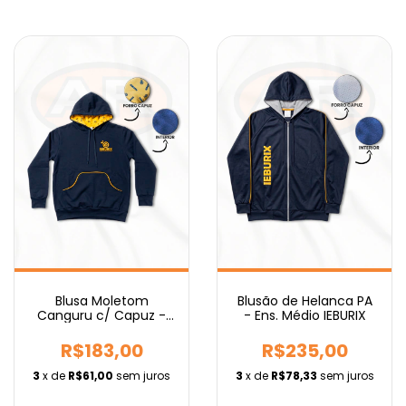
Blusa Moletom
Blusão de Helanca PA
Canguru c/ Capuz -
- Ens. Médio IEBURIX
Ens. Médio IEBURIX
R$183,00
R$235,00
3
x de
R$61,00
sem juros
3
x de
R$78,33
sem juros