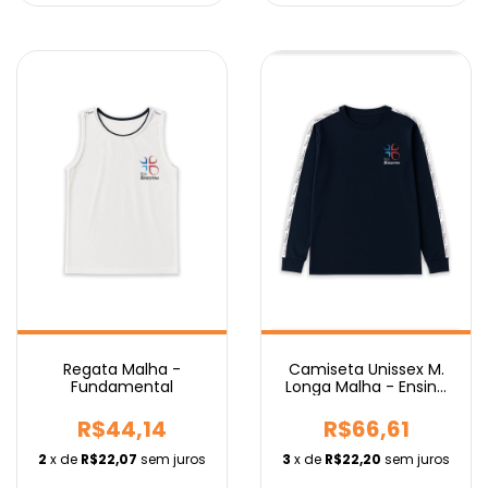
Regata Malha -
Camiseta Unissex M.
Fundamental
Longa Malha - Ensino
Médio
R$44,14
R$66,61
2
x de
R$22,07
sem juros
3
x de
R$22,20
sem juros