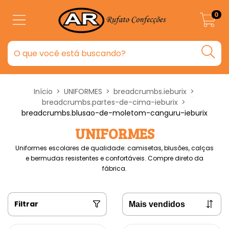
0
Início
>
UNIFORMES
>
breadcrumbs.ieburix
>
breadcrumbs.partes-de-cima-ieburix
>
breadcrumbs.blusao-de-moletom-canguru-ieburix
UNIFORMES
Uniformes escolares de qualidade: camisetas, blusões, calças
e bermudas resistentes e confortáveis. Compre direto da
fábrica.
Filtrar