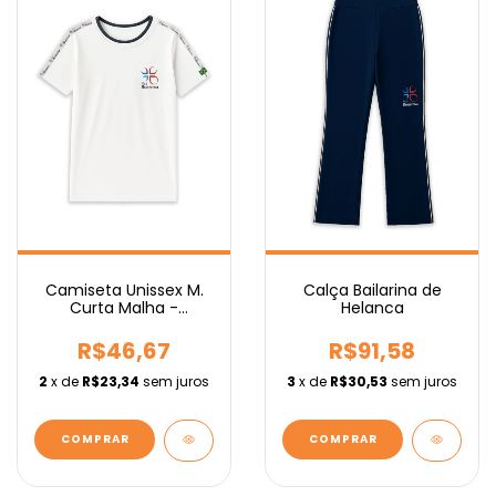
Camiseta Unissex M.
Calça Bailarina de
Curta Malha -
Helanca
Fundamental
R$46,67
R$91,58
2
x de
R$23,34
sem juros
3
x de
R$30,53
sem juros
COMPRAR
COMPRAR