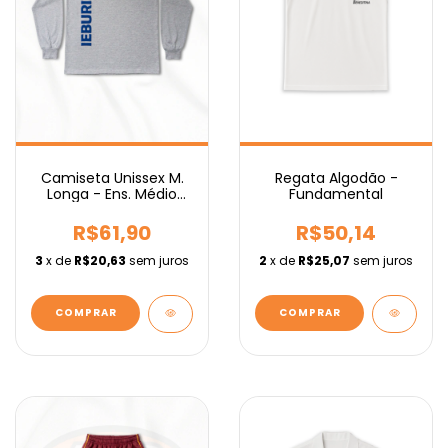
Regata Algodão -
Camiseta Unissex M.
Fundamental
Longa - Ens. Médio
IEBURIX
R$50,14
R$61,90
2
x de
R$25,07
sem juros
3
x de
R$20,63
sem juros
COMPRAR
COMPRAR