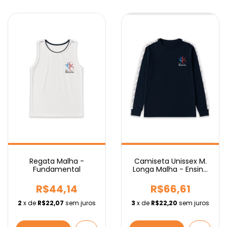
Regata Malha -
Camiseta Unissex M.
Fundamental
Longa Malha - Ensino
Médio
R$44,14
R$66,61
2
x de
R$22,07
sem juros
3
x de
R$22,20
sem juros