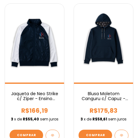
Jaqueta de Neo Strike
Blusa Moletom
c/ Zíper - Ensino
Canguru c/ Capuz -
Médio
Ensino Médio
R$166,19
R$175,83
3
x de
R$55,40
sem juros
3
x de
R$58,61
sem juros
COMPRAR
COMPRAR