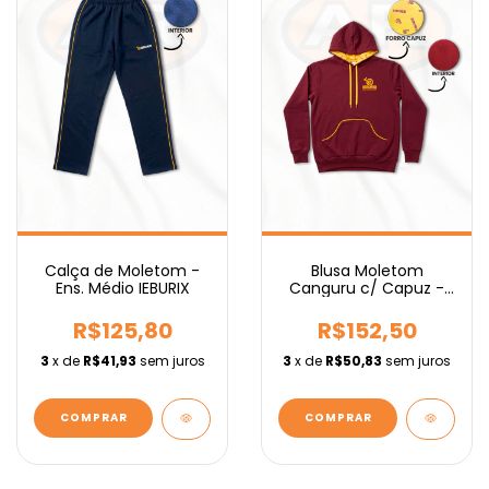
Calça de Moletom -
Blusa Moletom
Ens. Médio IEBURIX
Canguru c/ Capuz -
Ens. Fundamental
IEBURIX
R$125,80
R$152,50
3
x de
R$41,93
sem juros
3
x de
R$50,83
sem juros
COMPRAR
COMPRAR