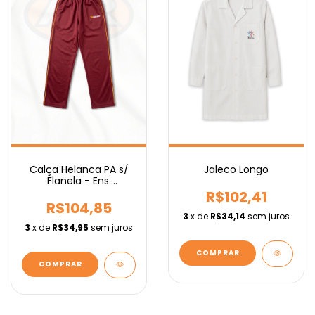
Calça Helanca PA s/
Jaleco Longo
Flanela - Ens.
Fundamental IEBURIX
R$102,41
R$104,85
3
x de
R$34,14
sem juros
3
x de
R$34,95
sem juros
COMPRAR
COMPRAR