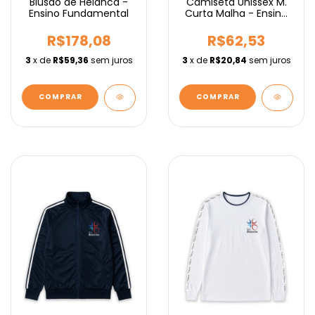
Blusão de Helanca -
Camiseta Unissex M.
Ensino Fundamental
Curta Malha - Ensino
Médio
R$178,08
R$62,53
3
x de
R$59,36
sem juros
3
x de
R$20,84
sem juros
COMPRAR
COMPRAR