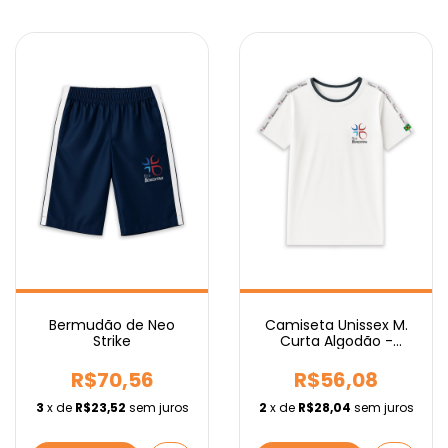
Camiseta Unissex M.
Bermudão de Neo
Curta Algodão -
Strike
Fundamental
R$56,08
R$70,56
2
x de
R$28,04
sem juros
3
x de
R$23,52
sem juros