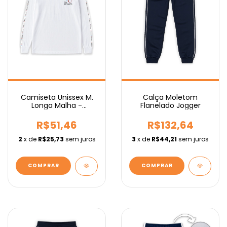
Camiseta Unissex M.
Calça Moletom
Longa Malha -
Flanelado Jogger
Fundamental
R$51,46
R$132,64
2
x de
R$25,73
sem juros
3
x de
R$44,21
sem juros
COMPRAR
COMPRAR