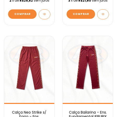
2
x de
R$28,82
sem juros
3
x de
R$21,60
sem juros
COMPRAR
COMPRAR
Calça Neo Strike s/
Calça Bailarina - Ens.
Forro - Ens.
Fundamental IEBURIX