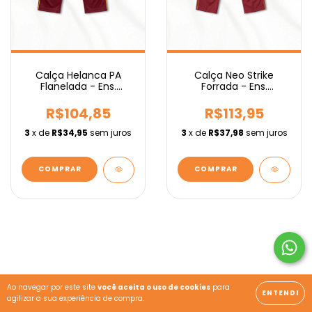
Calça Helanca PA
Calça Neo Strike
Flanelada - Ens.
Forrada - Ens.
Fundamental IEBURIX
Fundamental IEBURIX
R$104,85
R$113,95
3
x de
R$34,95
sem juros
3
x de
R$37,98
sem juros
COMPRAR
COMPRAR
Ao navegar por este site
você aceita o uso de cookies
para
ENTENDI
agilizar a sua experiência de compra.