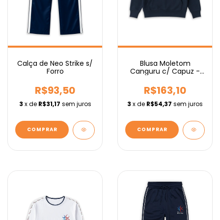
Calça de Neo Strike s/
Blusa Moletom
Forro
Canguru c/ Capuz -
Fundamental
R$93,50
R$163,10
3
x de
R$31,17
sem juros
3
x de
R$54,37
sem juros
COMPRAR
COMPRAR