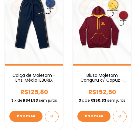
Calça de Moletom -
Blusa Moletom
Ens. Médio IEBURIX
Canguru c/ Capuz -
Ens. Fundamental
IEBURIX
R$125,80
R$152,50
3
x de
R$41,93
sem juros
3
x de
R$50,83
sem juros
COMPRAR
COMPRAR