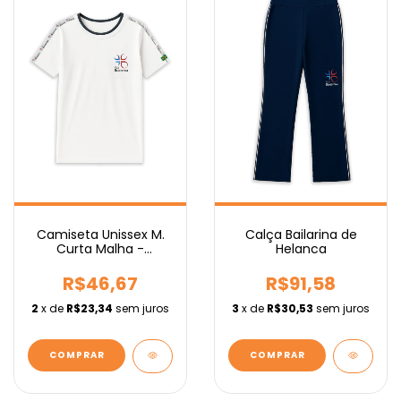
Camiseta Unissex M.
Calça Bailarina de
Curta Malha -
Helanca
Fundamental
R$46,67
R$91,58
2
x de
R$23,34
sem juros
3
x de
R$30,53
sem juros
COMPRAR
COMPRAR