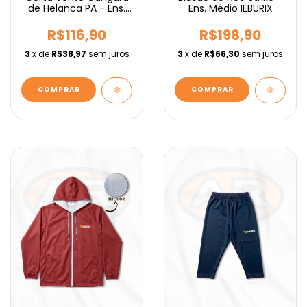
de Helanca PA - Ens.
Ens. Médio IEBURIX
Fundamental IEBURIX
R$116,90
R$198,90
3
x de
R$38,97
sem juros
3
x de
R$66,30
sem juros
COMPRAR
COMPRAR