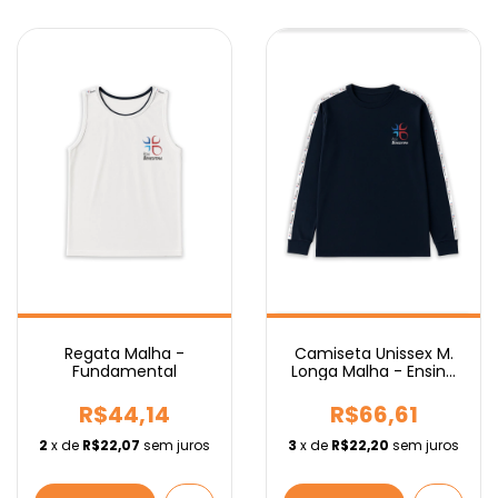
Regata Malha -
Camiseta Unissex M.
Fundamental
Longa Malha - Ensino
Médio
R$44,14
R$66,61
2
x de
R$22,07
sem juros
3
x de
R$22,20
sem juros