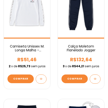
Camiseta Unissex M.
Calça Moletom
Longa Malha -
Flanelado Jogger
Fundamental
R$51,46
R$132,64
2
x de
R$25,73
sem juros
3
x de
R$44,21
sem juros
COMPRAR
COMPRAR