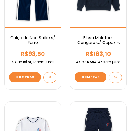
Calça de Neo Strike s/
Blusa Moletom
Forro
Canguru c/ Capuz -
Fundamental
R$93,50
R$163,10
3
x de
R$31,17
sem juros
3
x de
R$54,37
sem juros
COMPRAR
COMPRAR