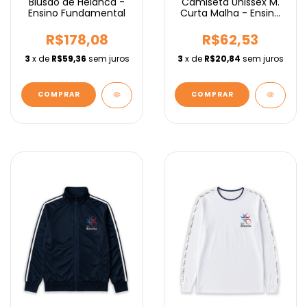
Blusão de Helanca -
Camiseta Unissex M.
Ensino Fundamental
Curta Malha - Ensino
Médio
R$178,08
R$62,53
3
x de
R$59,36
sem juros
3
x de
R$20,84
sem juros
COMPRAR
COMPRAR